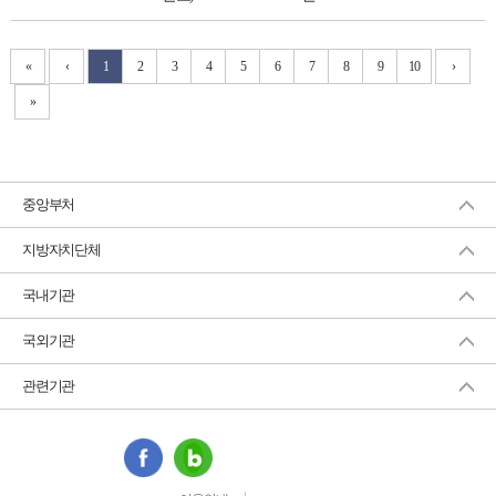
«
‹
1
2
3
4
5
6
7
8
9
10
›
»
중앙부처
지방자치단체
국내기관
국외기관
관련기관