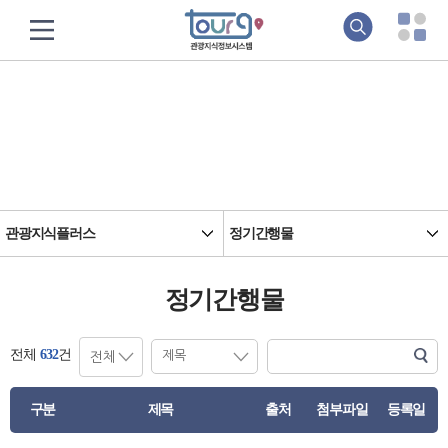
정책&연구
지식기반 관광정보의 요람, 관광지식정보시스템입니다
관광지식플러스
정기간행물
정기간행물
전체
632
건
구분
제목
출처
첨부파일
등록일