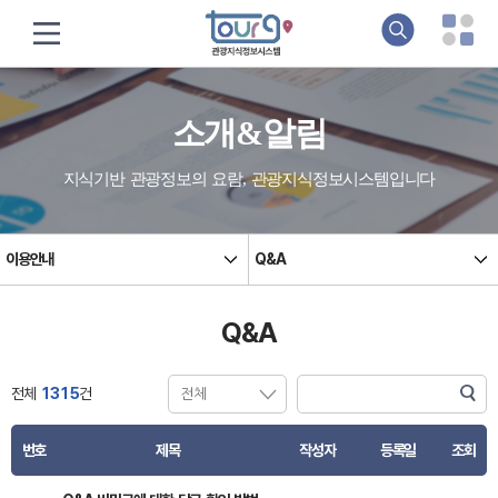
소개&알림
지식기반 관광정보의 요람, 관광지식정보시스템입니다
이용안내
Q&A
Q&A
전체
1315
건
번호
제목
작성자
등록일
조회