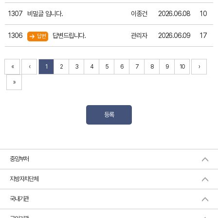
1307
비밀글 입니다.
이종건
2026.06.08
10
1306
답변드립니다.
관리자
2026.06.09
17
답변
«
‹
1
2
3
4
5
6
7
8
9
10
›
»
등록
중앙부처
지방자치단체
국내기관