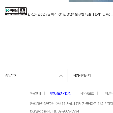
한국문화관광연구원
이(가) 창작한
펫팸족 필독! 반려동물과 함께하는 호캉스
중앙부처
지방자치단체
이용안내
개인정보처리방침
저작권보호
이메일
한국문화관광연구원 07511 서울시 강서구 금낭화로 154 관광
tour@kcti.re.kr, Tel. 02-2669-8934