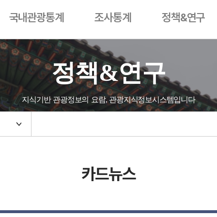
국내관광통계
조사통계
정책&연구
정책&연구
지식기반 관광정보의 요람, 관광지식정보시스템입니다
카드뉴스