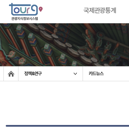
국제관광통계
정책&연구
카드뉴스