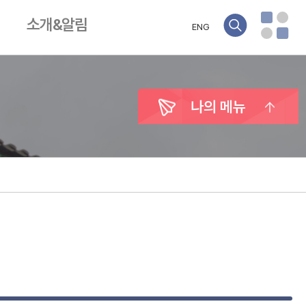
소개&알림
ENG
나의 메뉴