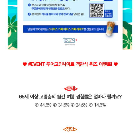
♥ #EVENT 투어고인사이트 객관식 퀴즈 이벤트! ♥
<문제>
65세 이상 고령층의 월간 여행 경험률은 얼마나 될까요?
① 44.6% ② 34.6% ③ 24.6% ④ 14.6%
<정답>